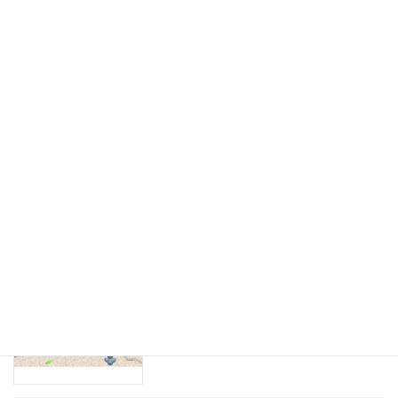
級？
2026-06-14
表面張力 ～土が水を「つかむ」力の正
動画
体
2026-06-07
アルミニウムは悪者？土壌中アルミニウ
動画
ムの正体とリン酸・生育への影響
2026-02-13
ケイ素！どこにあるの？どれだけある
動画
の？何してるの？
2026-01-28