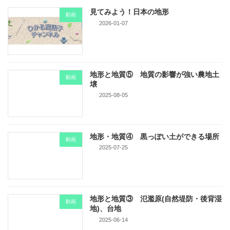
見てみよう！日本の地形
動画
2026-01-07
地形と地質⑤ 地質の影響が強い農地土
動画
壌
2025-08-05
地形・地質④ 黒っぽい土ができる場所
動画
2025-07-25
地形と地質③ 氾濫原(自然堤防・後背湿
動画
地)、台地
2025-06-14