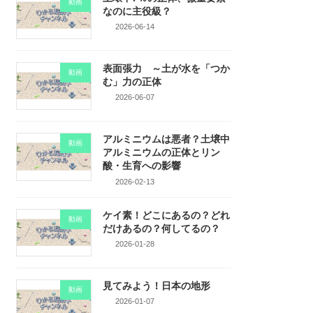
動画
なのに主役級？
2026-06-14
表面張力 ～土が水を「つか
動画
む」力の正体
2026-06-07
アルミニウムは悪者？土壌中
動画
アルミニウムの正体とリン
酸・生育への影響
2026-02-13
ケイ素！どこにあるの？どれ
動画
だけあるの？何してるの？
2026-01-28
見てみよう！日本の地形
動画
2026-01-07