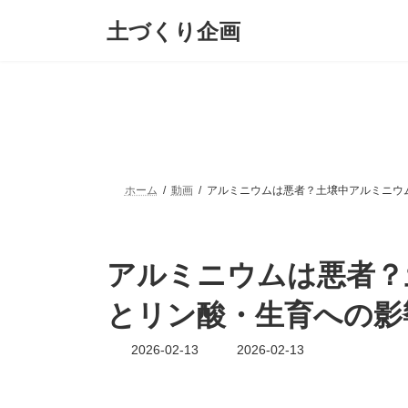
コ
ナ
土づくり企画
ン
ビ
テ
ゲ
ン
ー
ツ
シ
へ
ョ
ス
ン
キ
に
ッ
移
プ
動
ホーム
動画
アルミニウムは悪者？土壌中アルミニウ
アルミニウムは悪者？
とリン酸・生育への影
最
2026-02-13
2026-02-13
終
更
新