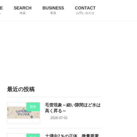
E
SEARCH
BUSINESS
CONTACT
ム
検索
事業
お問い合わせ
最近の投稿
毛管現象～細い隙間ほど水は
動画
高く昇る～
2026-07-01
土壌中7％の正体、微量要素