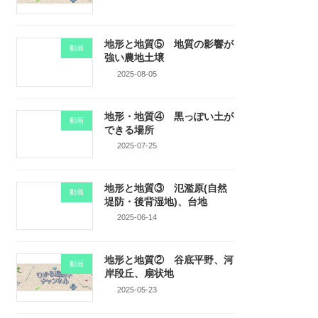
地形と地質⑤ 地質の影響が
動画
強い農地土壌
2025-08-05
地形・地質④ 黒っぽい土が
動画
できる場所
2025-07-25
地形と地質③ 氾濫原(自然
動画
堤防・後背湿地)、台地
2025-06-14
地形と地質② 谷底平野、河
動画
岸段丘、扇状地
2025-05-23